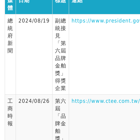
媒
日期
標題
連結
體
總
2024/08/19
副總
https://www.president.g
統
統接
府
見
新
「第
聞
六屆
品牌
金舶
獎」
得獎
企業
工
2024/08/26
第六
https://www.ctee.com.t
商
屆
時
「品
報
牌金
舶
獎」