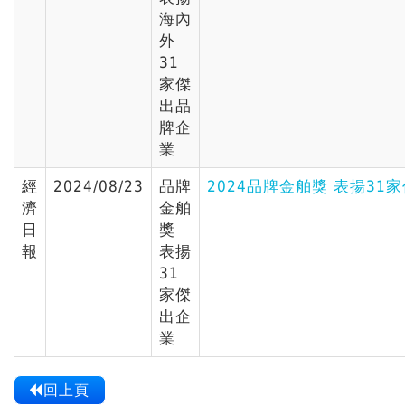
海內
外
31
家傑
出品
牌企
業
經
2024/08/23
品牌
2024品牌金舶獎 表揚31家
濟
金舶
日
獎
報
表揚
31
家傑
出企
業
回上頁