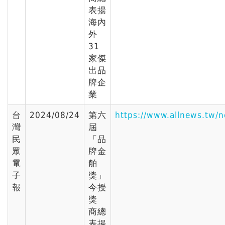
表揚
海內
外
31
家傑
出品
牌企
業
台
2024/08/24
第六
https://www.allnews.tw/
灣
屆
民
「品
眾
牌金
電
舶
子
獎」
報
今授
獎
商總
表揚