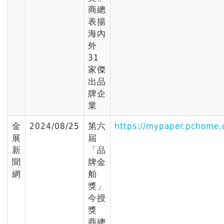
商總
表揚
海內
外
31
家傑
出品
牌企
業
金
2024/08/25
第六
https://mypaper.pchome
展
屆
新
「品
聞
牌金
網
舶
獎」
今授
獎
商總