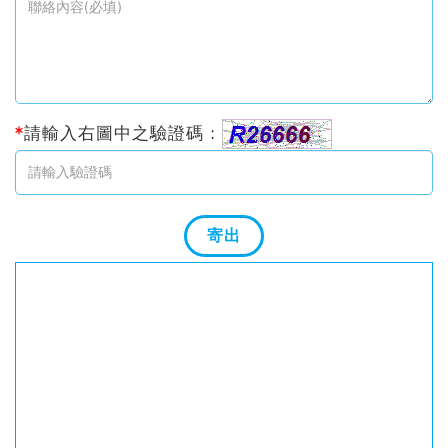
*
請輸入右圖中之驗證碼 :