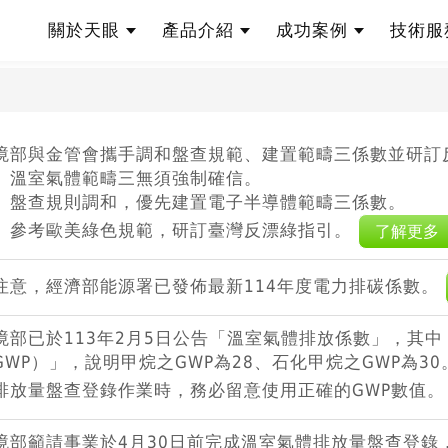
關於天眼
產品介紹
成功案例
技術
股份有限公司
境部與金管會攜手調和盤查規範、建置範疇三係數並研訂
、溫室氣體範疇三無須強制確信。
、盤查規則調和，優先建置電子半導體範疇三係數。
、參考歐美綠色規範，研訂臺灣反漂綠指引。
了解更多
注意，經濟部能源署已發佈最新114年度電力排碳係數。
境部已於113年2月5日公告「溫室氣體排放係數」，其
GWP）」，說明甲烷之GWP為28、石化甲烷之GWP為3
排放量盤查登錄作業時，務必留意使用正確的GWP數值
境部籲請事業於4月30日前完成溫室氣體排放量盤查登錄，