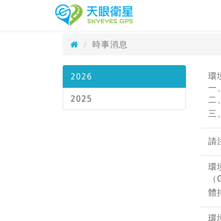
時事消息
天眼衛星科技
Current Events
時事消息
環
2026
一
2025
二
三
請
環
（
體
環