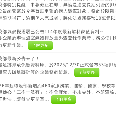
境部特別提醒，申報截止在即，無論是過去長期列管的排放
公告納管需於今年首度申報的擴大盤查對象，務必於限期
定限期補正，逾期仍未完成者，將依法處新臺幣10萬元以
境部氣候變遷署已公告114年度最新燃料熱值資料~
各企業於辦理溫室氣體排放量盤查登錄作業時，務必使用
數更新作業。
了解更多
境部最新公告來了！
碳足跡排放係數資料庫」於2025/12/30正式發布53項
盤查與碳足跡計算的企業務必留意。
了解更多
026年起環境部新增約460家服務業、運輸、醫療、學校
超佛心「三不一沒有」：不會麻煩、不用委外、不須查驗、
正辦法，讓盤查更簡單...
了解更多