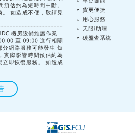
車更節能
間預估約為短時間中斷。
貨更便捷
務。 如造成不便，敬請見
用心服務
天眼i助理
IDC 機房設備維護作業，
碳盤查系統
:00 至 09:00 進行相關
部分網路服務可能發生 短
，實際影響時間預估約為
後立即恢復服務。 如造成
告