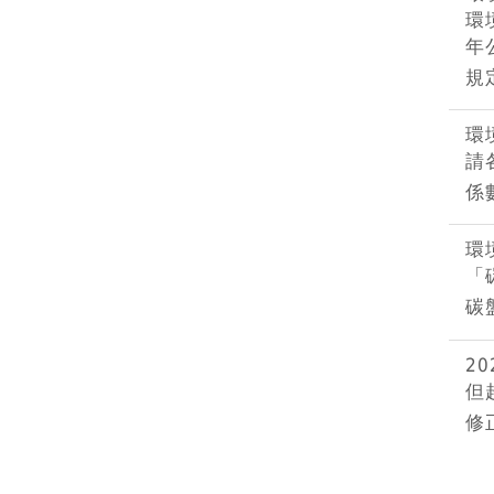
環
年
規
環
請
係
環
「
碳
2
但
修