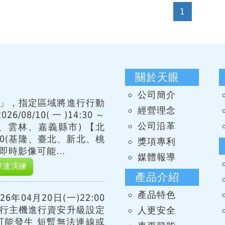
1
關於天眼
公司簡介
習」，指定區域將進行行動
經營理念
08/10(一)14:30～
公司沿革
化、雲林、嘉義縣市) 【北
15:00(基隆、臺北、新北、桃
獎項專利
時影像可能...
媒體報導
降速演練
產品介紹
產品特色
年04月20日(一)22:00
00 進行主機進行資安升級設定
人更安全
可能發生 短暫無法連線或