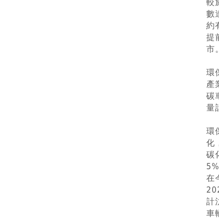
較
數
約
提
市
環
產
碳
量
環
化
碳
5
在
2
計
車