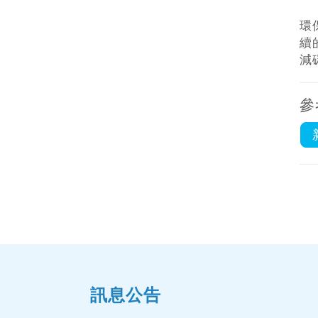
環
續
減
參
訊息公告