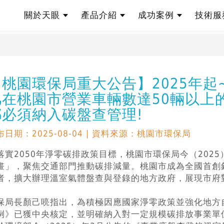
關於天眼
產品介紹
成功案例
技術
股份有限公司
 Knowledge Base
【桃園環保局重大公告】2025年起
凡在桃園市營業車輛數達50輛以上
都必須納入碳盤查管理!
布日期：2025-08-04 | 資料來源：桃園市環保局
落實2050年淨零碳排政策目標，桃園市環保局今（202
畫」，聚焦交通部門推動碳排減量。桃園市成為全國首創
者，擴大辦理溫室氣體盤查與登錄的地方政府，展現市府
保局長顏己喨指出，為積極因應國家淨零政策並強化地方
例》已獲中央核定，並明確納入對一定規模碳排放事業單