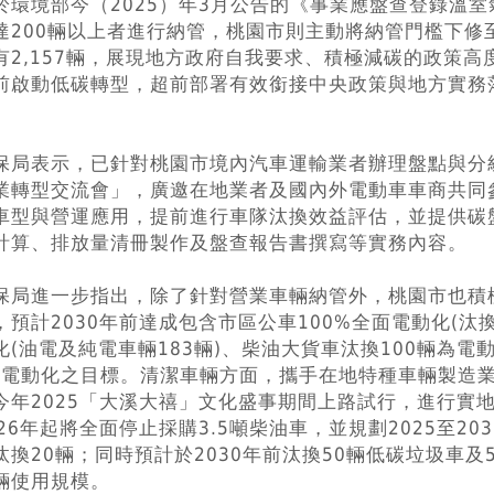
於環境部今（2025）年3月公告的《事業應盤查登錄溫
達200輛以上者進行納管，桃園市則主動將納管門檻下修
有2,157輛，展現地方政府自我要求、積極減碳的政策
前啟動低碳轉型，超前部署有效銜接中央政策與地方實務
。
保局表示，已針對桃園市境內汽車運輸業者辦理盤點與分
業轉型交流會」，廣邀在地業者及國內外電動車車商共同
車型與營運應用，提前進行車隊汰換效益評估，並提供碳
計算、排放量清冊製作及盤查報告書撰寫等實務內容。
保局進一步指出，除了針對營業車輛納管外，桃園市也積
，預計2030年前達成包含市區公車100%全面電動化(汰換
化(油電及純電車輛183輛)、柴油大貨車汰換100輛為電
%電動化之目標。清潔車輛方面，攜手在地特種車輛製造
今年2025「大溪大禧」文化盛事期間上路試行，進行實
026年起將全面停止採購3.5噸柴油車，並規劃2025至20
汰換20輛；同時預計於2030年前汰換50輛低碳垃圾車
輛使用規模。