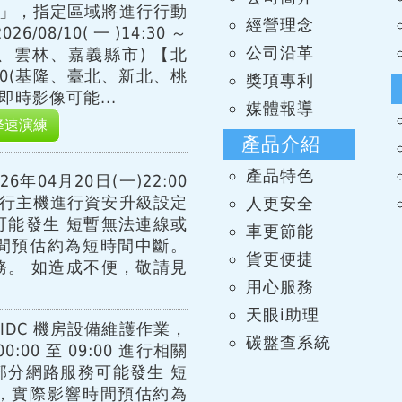
習」，指定區域將進行行動
經營理念
08/10(一)14:30～
公司沿革
化、雲林、嘉義縣市) 【北
15:00(基隆、臺北、新北、桃
獎項專利
時影像可能...
媒體報導
降速演練
產品介紹
產品特色
年04月20日(一)22:00
00 進行主機進行資安升級設定
人更安全
可能發生 短暫無法連線或
車更節能
間預估約為短時間中斷。
貨更便捷
務。 如造成不便，敬請見
用心服務
天眼i助理
IDC 機房設備維護作業，
碳盤查系統
:00 至 09:00 進行相關
部分網路服務可能發生 短
，實際影響時間預估約為