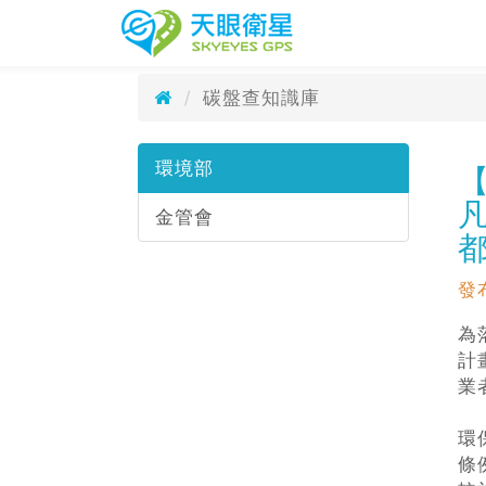
碳盤查知識庫
天眼衛星科技
Carbon Footprint
碳盤查知識庫
環境部
金管會
發
為
計
業
環
條