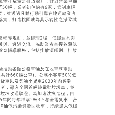
室氣體排放量之排放源》，針對營業車輛
至50輛，業者初估約有9家，管制車輛
高度，並透過具體行動引導在地運輸業者
落實，打造桃園成為具示範性之淨零城
級輔導規劃，並辦理2場「低碳運具與
參與。透過交流，協助業者掌握各類低
盤查輔導服務，包括排放源鑑別、排放
極推動各類公務車輛及在地車隊電動
共計660輛公車)、公務小客車50%低
動貨車以及柴油小貨車2030年前達到
業者，導入全國首輛純電動垃圾車，並
地垃圾收運驗證。為加速汰換進程，自
35年間每年增購2輛3.5噸全電貨車，合
及50輛低污染資源回收車，持續擴大低碳