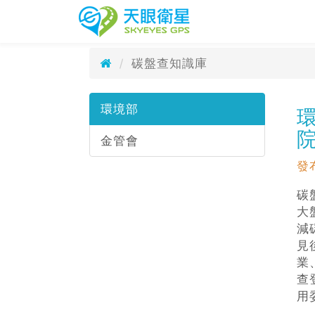
碳盤查知識庫
天眼衛星科技
Carbon Footprint
碳盤查知識庫
環境部
院
金管會
發
碳
大
減
見
業
查
用