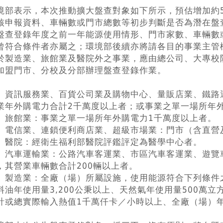
境部表示，本次推動擴大盤查對象如下所示，預估增加約5
核申報資料、車輛數或門市總數等初步判斷是否為潛在盤
盤查登錄年度之前一年能源使用情形、門市家數、車輛數
曾符合條件者亦屬之；環境部後續亦將請各目的事業主管
於製造業、旅館業及醫院外之事業，應由總公司、大專校
加盟門市、分校及分部辦理盤查登錄作業。
、資訊服務業、百貨公司業及購物中心、量販店業、鐵路
業年外購電力合計2千萬度以上者；或事業之單一場所年
、旅館業：事業之單一場所年外購電力1千萬度以上者。
、電信業、連鎖便利商店業、超級市場業：門市（含直營及
、醫院：經衛生福利部醫院評鑑評定為醫學中心者。
、汽車運輸業：公路汽車客運業、市區汽車客運業、遊覽
，其營業車輛數合計200輛以上者。
、製造業：全廠（場）所屬設施，使用能源符合下列條件
料油年使用量3,200公秉以上、天然氣年使用量500萬
計或總實際輸入熱值1千萬仟卡／小時以上、全廠（場）