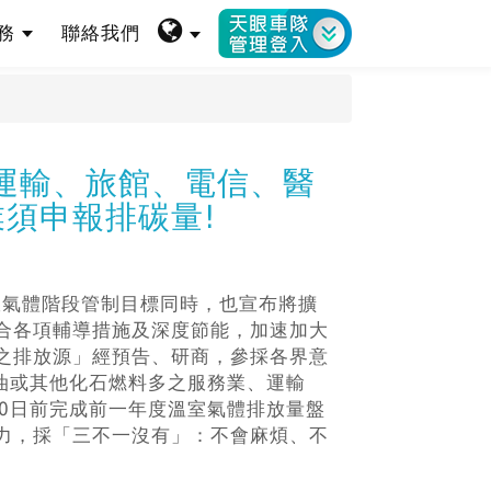
服務
聯絡我們
、運輸、旅館、電信、醫
業須申報排碳量!
室氣體階段管制目標同時，也宣布將擴
合各項輔導措施及深度節能，加速加大
之排放源」經預告、研商，參採各界意
油或其他化石燃料多之服務業、運輸
0日前完成前一年度溫室氣體排放量盤
力，採「三不一沒有」：不會麻煩、不