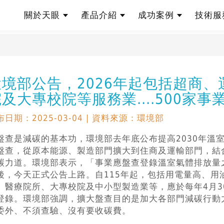
關於天眼
產品介紹
成功案例
技術
股份有限公司
 Knowledge Base
環境部公告，2026年起包括超商
及大專校院等服務業....500家事
布日期：2025-03-04 | 資料來源：環境部
盤查是減碳的基本功，環境部去年底公布提高2030年溫
盤查，從原本能源、製造部門擴大到住商及運輸部門，結
碳力道。環境部表示，「事業應盤查登錄溫室氣體排放量
後，今天正式公告上路。自115年起，包括用電量高、用
、醫療院所、大專校院及中小型製造業等，應於每年4月3
登錄。環境部強調，擴大盤查目的是加大各部門減碳行動
委外、不須查驗、沒有要收碳費。