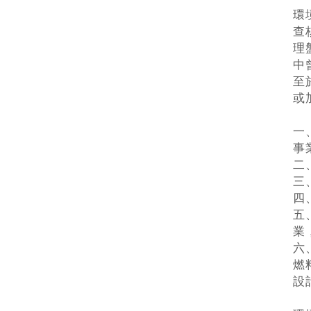
環
查
理
中
至
或
一
事
二
三
四
五
業
六
燃
設