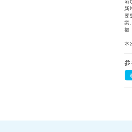
環
新
要
業
揚
本
參