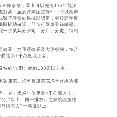
00家事業，業者可以先依113年能源
查對象，至於實際認定條件，將以應辦
或醫院評鑑結果據以認定，倘於該年度
機關協助確認，並進行盤查登錄輔導。
院一併就其分公司、分店、分處、特約
運輸業、捷運運輸業及大專校院：符合
外購電力1千萬度以上者。
特約/加盟）總數100家以上者。
車客運業、汽車貨運業或汽車路線貨運
之一者：煤炭年使用量4千公噸以上、
立方公尺以上、同一排放口之燃燒設施總
年外購電力2千萬度以上。