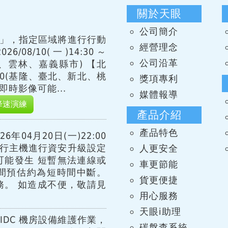
關於天眼
公司簡介
習」，指定區域將進行行動
經營理念
08/10(一)14:30～
公司沿革
化、雲林、嘉義縣市) 【北
15:00(基隆、臺北、新北、桃
獎項專利
時影像可能...
媒體報導
降速演練
產品介紹
產品特色
年04月20日(一)22:00
00 進行主機進行資安升級設定
人更安全
可能發生 短暫無法連線或
車更節能
間預估約為短時間中斷。
貨更便捷
務。 如造成不便，敬請見
用心服務
天眼i助理
IDC 機房設備維護作業，
碳盤查系統